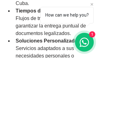
Cuba.
Tiempos de Entrega Rápidos:
How can we help you?
Flujos de trabajo optimizados para 
garantizar la entrega puntual de 
documentos legalizados.
1
Soluciones Personalizadas:
Servicios adaptados a sus 
necesidades personales o 
comerciales específicas.
Simplifique su proceso de legalización 
de documentos con nuestros 
profesionales en Miami. Ya sea que 
esté gestionando asuntos personales, 
buscando oportunidades académicas o 
manejando negocios en Cuba, 
ofrecemos soluciones confiables y 
eficientes para satisfacer sus 
necesidades.