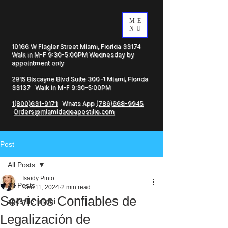
ME
NU
10166 W Flagler Street Miami, Florida 33174
Walk in M-F 9:30-5:00PM Wednesday by
appointment only
2915 Biscayne Blvd Suite 300-1 Miami, Florida
33137 Walk in M-F 9:30-5:00PM
1(800)631-9171
Whats App
(786)668-9945
Orders@miamidadeapostille.com
Post
All Posts
Isaidy Pinto
All Posts
Dec 11, 2024
2 min read
Servicios Confiables de
apostille miami
Legalización de