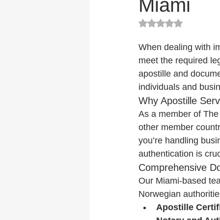
Miami
Rated NaN out of 5
When dealing with im
meet the required leg
apostille and docume
individuals and bus
Why Apostille Serv
As a member of The 
other member countrie
you’re handling bus
authentication is cru
Comprehensive Do
Our Miami-based team
Norwegian authorities
Apostille Certif