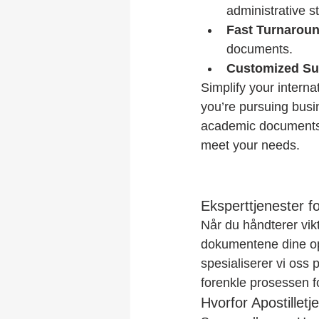
administrative s
Fast Turnarou
documents.
Customized Su
Simplify your intern
you’re pursuing busin
academic documents i
meet your needs.
Eksperttjenester f
Når du håndterer vikt
dokumentene dine opp
spesialiserer vi oss 
forenkle prosessen fo
Hvorfor Apostilletj