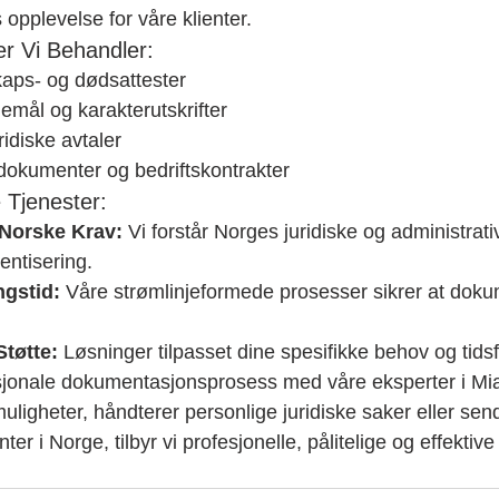
 opplevelse for våre klienter.
r Vi Behandler:
kaps- og dødsattester
emål og karakterutskrifter
ridiske avtaler
dokumenter og bedriftskontrakter
 Tjenester:
Norske Krav:
 Vi forstår Norges juridiske og administrat
entisering.
gstid:
 Våre strømlinjeformede prosesser sikrer at dok
tøtte:
 Løsninger tilpasset dine spesifikke behov og tidsfr
asjonale dokumentasjonsprosess med våre eksperter i Mi
muligheter, håndterer personlige juridiske saker eller sen
 i Norge, tilbyr vi profesjonelle, pålitelige og effektive 