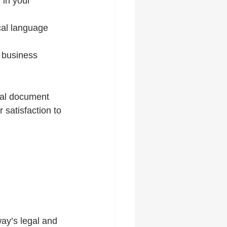
in your 
cal language 
 business 
obal document 
 satisfaction to 
y’s legal and 