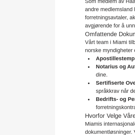
Som medlem av Haag-
andre medlemsland ha
forretningsavtaler, a
avgjørende for å unn
Omfattende Dokume
Vårt team i Miami ti
norske myndigheter o
Apostillestemp
Notarius og Aut
dine.
Sertifiserte Ov
språkkrav når d
Bedrifts- og P
forretningskontra
Hvorfor Velge Våre
Miamis internasjonale 
dokumentløsninger. Vå