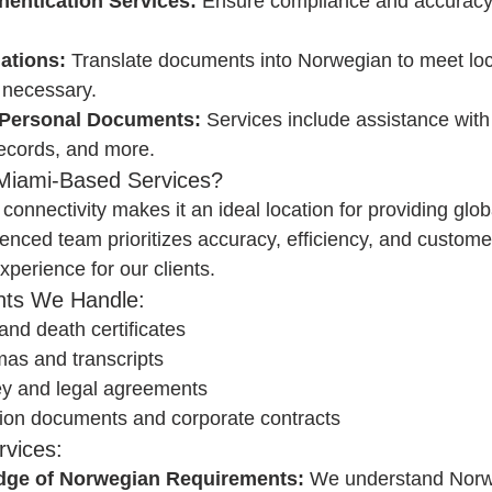
hentication Services:
 Ensure compliance and accuracy 
lations:
 Translate documents into Norwegian to meet lo
 necessary.
 Personal Documents:
 Services include assistance with
 records, and more.
iami-Based Services?
 connectivity makes it an ideal location for providing gl
enced team prioritizes accuracy, efficiency, and customer
perience for our clients.
s We Handle:
 and death certificates
as and transcripts
ey and legal agreements
ion documents and corporate contracts
rvices:
dge of Norwegian Requirements:
 We understand Norwa