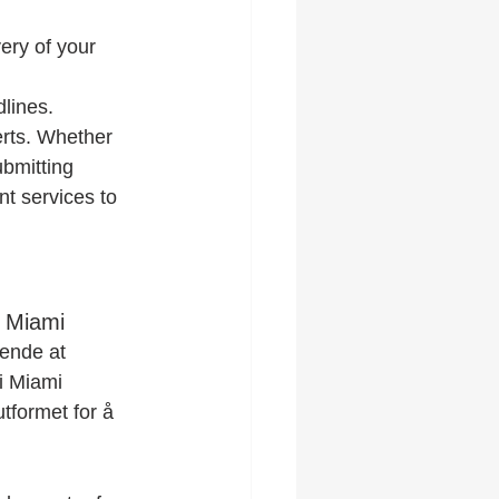
ery of your 
dlines.
rts. Whether 
ubmitting 
t services to 
a Miami
rende at 
i Miami 
tformet for å 