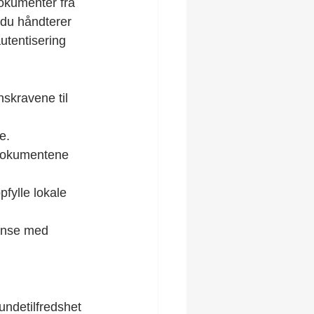
okumenter fra 
 du håndterer 
utentisering 
skravene til 
e.
 dokumentene 
fylle lokale 
anse med 
undetilfredshet 