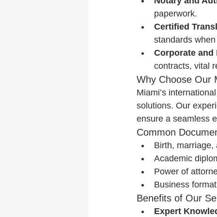
Notary and Aut
paperwork.
Certified Trans
standards when
Corporate and
contracts, vital
Why Choose Our M
Miami’s international
solutions. Our experi
ensure a seamless ex
Common Document
Birth, marriage,
Academic diplom
Power of attorn
Business format
Benefits of Our Se
Expert Knowle