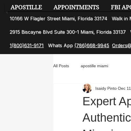
APOSTILLE
APPOINTMENTS
FBI AP
10166 W Flagler Street Miami, Florida 33174 Walk i
2915 Biscayne Blvd Suite 300-1 Miami, Florida 3313
1(800)631-9171
Whats App
(786)668-9945
Orders@
All Posts
apostille miami
Isaidy Pinto
Dec 11
Expert A
Authentic