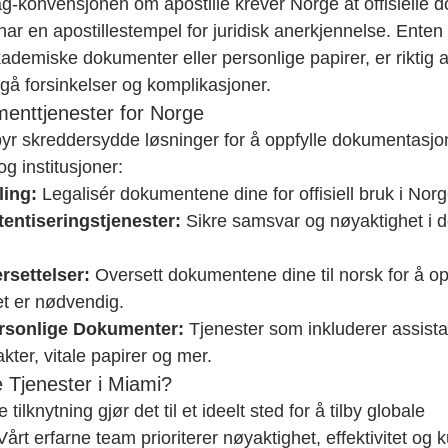
konvensjonen om apostille krever Norge at offisielle d
r en apostillestempel for juridisk anerkjennelse. Enten
kademiske dokumenter eller personlige papirer, er riktig a
gå forsinkelser og komplikasjoner.
nttjenester for Norge
lbyr skreddersydde løsninger for å oppfylle dokumentasjon
g institusjoner:
ling:
 Legalisér dokumentene dine for offisiell bruk i Norg
entiseringstjenester:
 Sikre samsvar og nøyaktighet i
ersettelser:
 Oversett dokumentene dine til norsk for å opp
et er nødvendig.
ersonlige Dokumenter:
 Tjenester som inkluderer assist
kter, vitale papirer og mer.
 Tjenester i Miami?
tilknytning gjør det til et ideelt sted for å tilby globale 
rt erfarne team prioriterer nøyaktighet, effektivitet og k