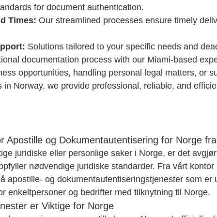
tandards for document authentication.
nd Times:
 Our streamlined processes ensure timely deliv
pport:
 Solutions tailored to your specific needs and dea
ational documentation process with our Miami-based expe
ess opportunities, handling personal legal matters, or s
n Norway, we provide professional, reliable, and efficien
or Apostille og Dokumentautentisering for Norge fr
ige juridiske eller personlige saker i Norge, er det avgjø
fyller nødvendige juridiske standarder. Fra vårt kontor 
på apostille- og dokumentautentiseringstjenester som er u
r enkeltpersoner og bedrifter med tilknytning til Norge.
enester er Viktige for Norge