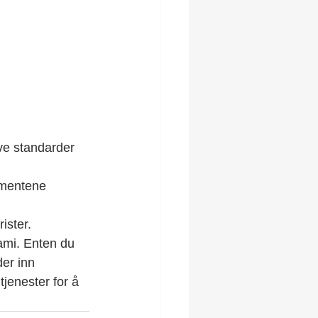
ive standarder 
umentene 
ister.
ami. Enten du 
der inn 
tjenester for å 