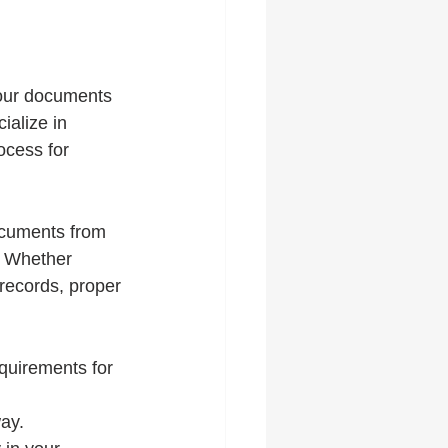
your documents 
ialize in 
ocess for 
ocuments from 
. Whether 
records, proper 
quirements for 
way.