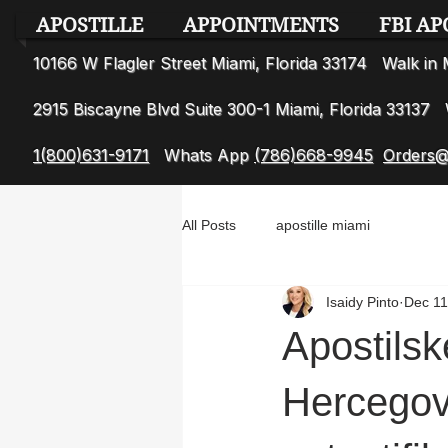
APOSTILLE
APPOINTMENTS
FBI AP
10166 W Flagler Street Miami, Florida 33174 Walk i
2915 Biscayne Blvd Suite 300-1 Miami, Florida 3313
1(800)631-9171
Whats App
(786)668-9945
Orders@
All Posts
apostille miami
Isaidy Pinto
Dec 11
Apostilsk
Hercegov