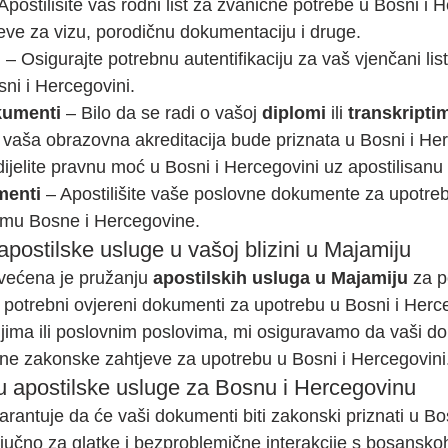
 Apostilišite vaš rodni list za zvanične potrebe u Bosni i H
jeve za vizu, porodičnu dokumentaciju i druge.
i
 – Osigurajte potrebnu autentifikaciju za vaš vjenčani list
sni i Hercegovini.
kumenti
 – Bilo da se radi o vašoj 
diplomi
 ili 
transkripti
vaša obrazovna akreditacija bude priznata u Bosni i Her
dijelite pravnu moć u Bosni i Hercegovini uz apostilisan
menti
 – Apostilišite vaše poslovne dokumente za upotre
emu Bosne i Hercegovine.
postilske usluge u vašoj blizini u Majamiju
ećena je pružanju 
apostilskih usluga u Majamiju
 za p
potrebni ovjereni dokumenti za upotrebu u Bosni i Herceg
anjima ili poslovnim poslovima, mi osiguravamo da vaši d
ne zakonske zahtjeve za upotrebu u Bosni i Hercegovini
u apostilske usluge za Bosnu i Hercegovinu
arantuje da će vaši dokumenti biti zakonski priznati u Bos
ključno za glatke i bezproblemične interakcije s bosansk