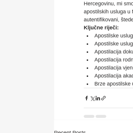
Hercegovinu, mi sm
apostilskih usluga u
autentifikovani, šte
Ključne riječi:
Apostilske uslu
Apostilske uslu
Apostilacija do
Apostilacija rod
Apostilacija vje
Apostilacija ak
Brze apostilske
Recent Posts