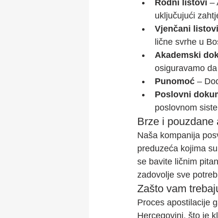
Rodni listovi
 –
uključujući zaht
Vjenčani listov
lične svrhe u Bo
Akademski do
osiguravamo da 
Punomoć
 – Do
Poslovni doku
poslovnom sist
Brze i pouzdane a
Naša kompanija posv
preduzeća kojima su 
se bavite ličnim pit
zadovolje sve potreb
Zašto vam trebaj
Proces apostilacije g
Hercegovini, što je 