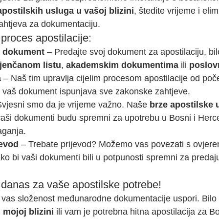
apostilskih usluga u vašoj blizini
, štedite vrijeme i elim
htjeva za dokumentaciju.
proces apostilacije:
j dokument
 – Predajte svoj dokument za apostilaciju, bil
jenčanom listu
, 
akademskim dokumentima
 ili 
poslov
a
 – Naš tim upravlja cijelim procesom apostilacije od poče
a vaš dokument ispunjava sve zakonske zahtjeve.
Svjesni smo da je vrijeme važno. Naše 
brze apostilske 
vaši dokumenti budu spremni za upotrebu u Bosni i Herc
aganja.
jevod
 – Trebate prijevod? Možemo vas povezati s ovjere
o bi vaši dokumenti bili u potpunosti spremni za predaju
 danas za vaše apostilske potrebe!
 vas složenost međunarodne dokumentacije uspori. Bilo d
 mojoj blizini
 ili vam je potrebna hitna apostilacija za Bo