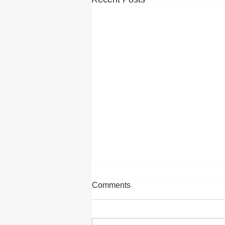
Why Do Documents Need an
Comments
Apostille?
If you’re planning to use a United
States document in another