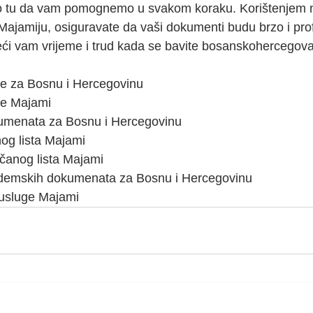
o tu da vam pomognemo u svakom koraku. Korištenjem n
 Majamiju, osiguravate da vaši dokumenti budu brzo i pro
deći vam vrijeme i trud kada se bavite bosanskohercegov
ge za Bosnu i Hercegovinu
ge Majami
kumenata za Bosnu i Hercegovinu
nog lista Majami
nčanog lista Majami
ademskih dokumenata za Bosnu i Hercegovinu
 usluge Majami