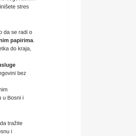
inišete stres 
o da se radi o 
nim papirima
.
tka do kraja, 
usluge
egovini bez 
nim 
 u Bosni i 
a tražite 
snu i 