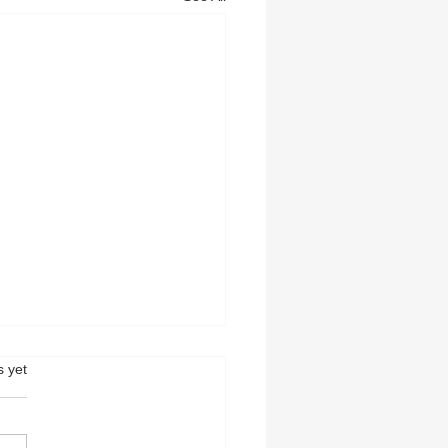
s.
s yet