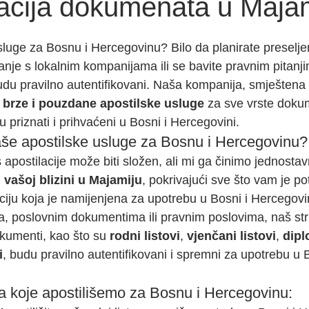
kacija dokumenata u Maja
 stars.
sluge za Bosnu i Hercegovinu? Bilo da planirate preselje
nje s lokalnim kompanijama ili se bavite pravnim pitanji
du pravilno autentifikovani. Naša kompanija, smještena 
 
brze i pouzdane apostilske usluge
 za sve vrste doku
 priznati i prihvaćeni u Bosni i Hercegovini.
aše apostilske usluge za Bosnu i Hercegovinu?
 apostilacije može biti složen, ali mi ga činimo jednost
 vašoj blizini u Majamiju
, pokrivajući sve što vam je po
ju koja je namijenjena za upotrebu u Bosni i Hercegovini
ima, poslovnim dokumentima ili pravnim poslovima, naš str
kumenti, kao što su 
rodni listovi
, 
vjenčani listovi
, 
dip
i
, budu pravilno autentifikovani i spremni za upotrebu u B
 koje apostilišemo za Bosnu i Hercegovinu: