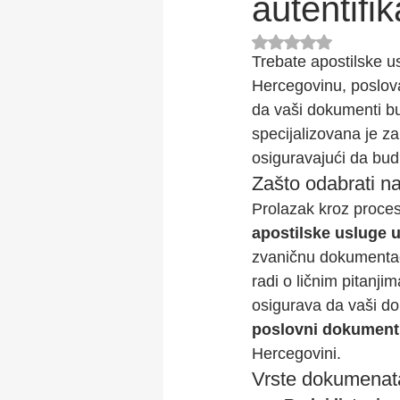
autentifi
Rated NaN out of 5
Trebate apostilske u
Hercegovinu, poslova
da vaši dokumenti bu
specijalizovana je za
osiguravajući da budu
Zašto odabrati n
Prolazak kroz proces
apostilske usluge u
zvaničnu dokumentaci
radi o ličnim pitanj
osigurava da vaši do
poslovni dokument
Hercegovini.
Vrste dokumenata