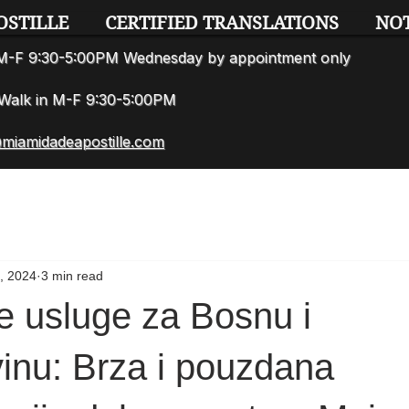
OSTILLE
CERTIFIED TRANSLATIONS
NO
n M-F 9:30-5:00PM Wednesday by appointment only
7 Walk in M-F 9:30-5:00PM
miamidadeapostille.com
, 2024
3 min read
e usluge za Bosnu i
inu: Brza i pouzdana