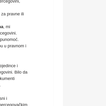
ercegovini, 
 za pravne ili 
ma
, mi 
cegovini.
u punomoć.
bu u pravnom i 
ojedince i 
ovini. Bilo da 
okumenti 
.
ni i 
ohercegovačkim 