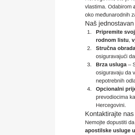
vlastima. Odabirom 
oko međunarodnih za
Naš jednostavan 
Pripremite svo
rodnom listu
, 
v
Stručna obrad
osiguravajući d
Brza usluga
 – 
osiguravaju da 
nepotrebnih odl
Opcionalni pri
prevodiocima kak
Hercegovini.
Kontaktirajte nas
Nemojte dopustiti da
apostilske usluge u