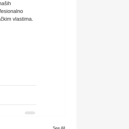
aših 
fesionalno 
ačkim vlastima.
See All