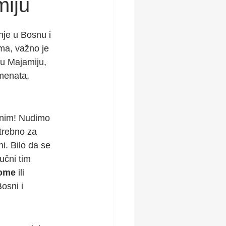
miju
nje u Bosnu i 
ma, važno je 
u Majamiju, 
menata, 
avnim! Nudimo 
trebno za 
. Bilo da se 
učni tim 
lome
 ili 
osni i 