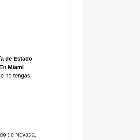
ía de Estado 
 En 
Miami 
ue no tengas 
ado de Nevada. 