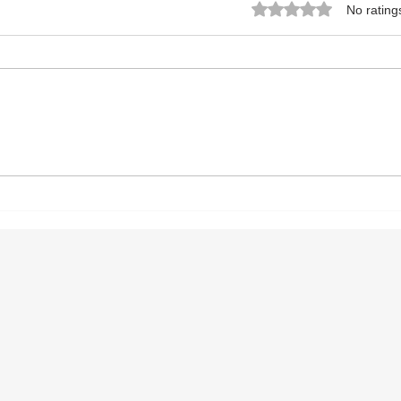
Rated 0 out of 5 star
No rating
Discover Document
Certi
Translation Services: Your
Ensu
Guide to Accurate and
Cert
Reliable Translations
Tran