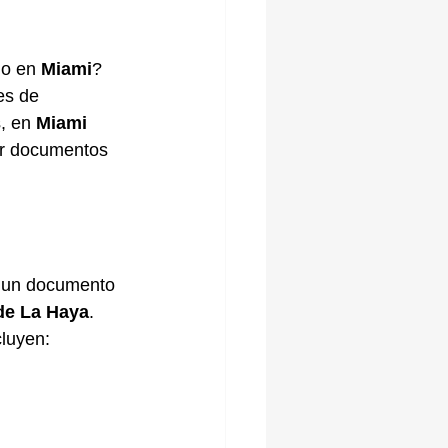
do en 
Miami
? 
es de 
, en 
Miami 
lar documentos 
de un documento 
de La Haya
. 
luyen: