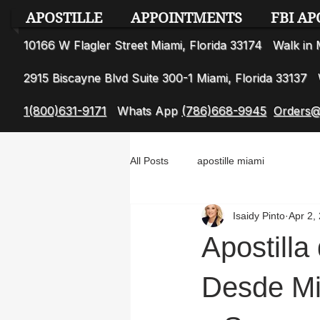
APOSTILLE
APPOINTMENTS
FBI AP
10166 W Flagler Street Miami, Florida 33174 Walk i
2915 Biscayne Blvd Suite 300-1 Miami, Florida 3313
1(800)631-9171
Whats App
(786)668-9945
Orders@
All Posts
apostille miami
Isaidy Pinto
Apr 2,
Apostill
Desde Mi