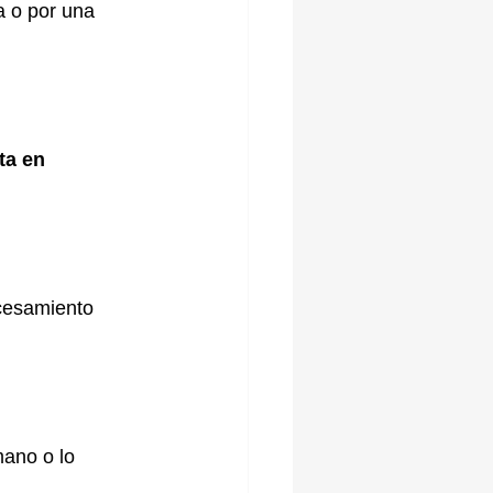
 o por una 
ta en 
cesamiento 
ano o lo 