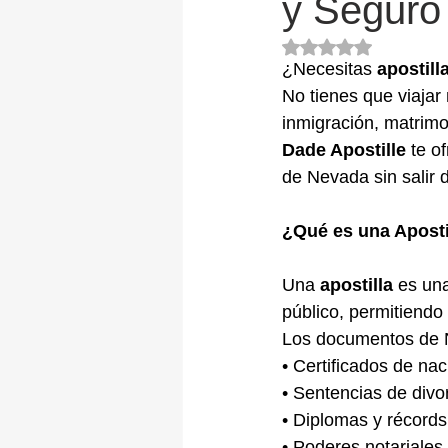
y Seguro
Rated NaN out of 5
¿Necesitas 
apostil
No tienes que viajar 
inmigración, matrimo
Dade Apostille
 te o
de Nevada sin salir d
¿Qué es una Aposti
Una 
apostilla
 es un
público, permitiendo
Los documentos de N
• Certificados de na
• Sentencias de divo
• Diplomas y récord
• Poderes notariales