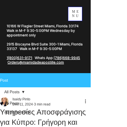
ME
NU
10166 W Flagler Street Miami, Florida 33174
Walk in M-F 9:30-5:00PM Wednesday by
appointment only
2915 Biscayne Blvd Suite 300-1 Miami, Florida
33137 Walk in M-F 9:30-5:00PM
1(800)631-9171
Whats App
(786)668-9945
Orders@miamidadeapostille.com
Post
All Posts
Isaidy Pinto
All Posts
Dec 11, 2024
3 min read
Υπηρεσίες Αποσφράγισης
apostille miami
για Κύπρο: Γρήγορη και